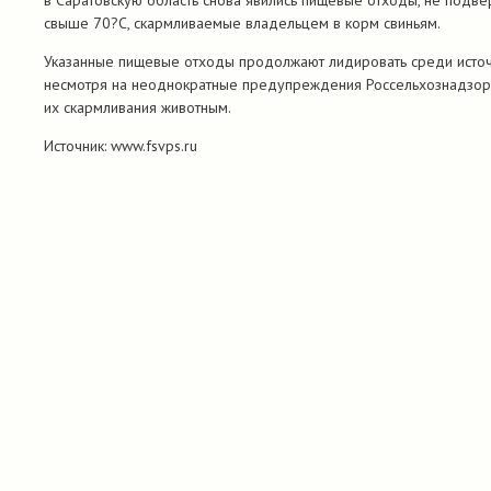
в Саратовскую область снова явились пищевые отходы, не подв
свыше 70?С, скармливаемые владельцем в корм свиньям.
Указанные пищевые отходы продолжают лидировать среди источ
несмотря на неоднократные предупреждения Россельхознадзор
их скармливания животным.
Источник: www.fsvps.ru